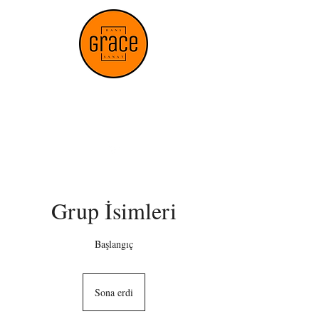
Grace
Dans & Sanat
Stüdyosu
Grup İsimleri
Başlangıç
Sona erdi
S
o