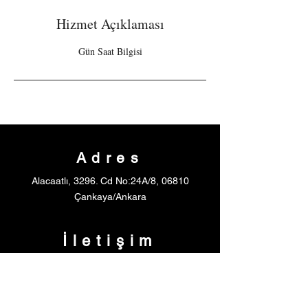
n
a
Hizmet Açıklaması
e
r
Gün Saat Bilgisi
d
i
Adres
Alacaatlı, 3296. Cd No:24A/8, 06810
Çankaya/Ankara
İletişim
E-posta:
gracedanssanat@gmail.com
Tel: (501) 086 4995